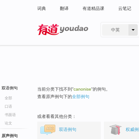
词典
翻译
有道精品课
云笔记
中英
有道 - 网易旗下搜索
双语例句
当前分类下找不到"
canonise
"的例句。
查看原声例句下的
全部例句
全部
口语
书面语
或者看看其他分类：
论文
双语例句
权威例
原声例句