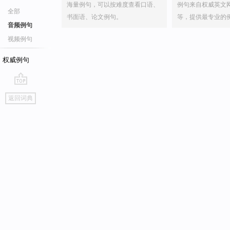
海量例句，可以按难度查看口语、
例句来自权威英文
全部
书面语、论文例句。
等，提供最专业的
音频例句
视频例句
权威例句
go
返回词典
top