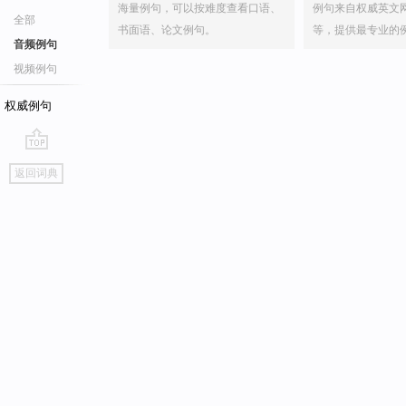
海量例句，可以按难度查看口语、
例句来自权威英文
全部
书面语、论文例句。
等，提供最专业的
音频例句
视频例句
权威例句
go
返回词典
top