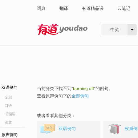
词典
翻译
有道精品课
云笔记
中英
有道 - 网易旗下搜索
双语例句
当前分类下找不到"
burning off
"的例句。
查看原声例句下的
全部例句
全部
口语
书面语
或者看看其他分类：
论文
双语例句
权威例
原声例句