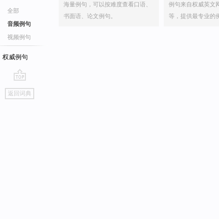
海量例句，可以按难度查看口语、
例句来自权威英文
全部
书面语、论文例句。
等，提供最专业的
音频例句
视频例句
权威例句
go
返回词典
top