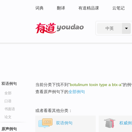
词典
翻译
有道精品课
云笔记
中英
有道 - 网易旗下搜索
双语例句
当前分类下找不到"
botulinum toxin type a btx-a
"的
查看原声例句下的
全部例句
全部
口语
书面语
或者看看其他分类：
论文
双语例句
权威例
原声例句