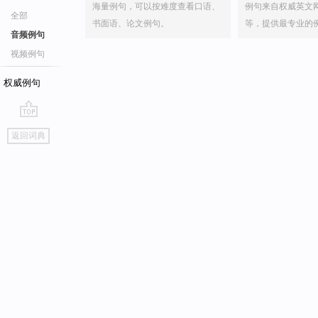
海量例句，可以按难度查看口语、
例句来自权威英文
全部
书面语、论文例句。
等，提供最专业的
音频例句
视频例句
权威例句
go
返回词典
top