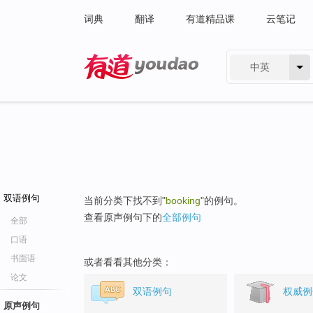
词典
翻译
有道精品课
云笔记
中英
有道 - 网易旗下搜索
双语例句
当前分类下找不到"
booking
"的例句。
查看原声例句下的
全部例句
全部
口语
书面语
或者看看其他分类：
论文
双语例句
权威例
原声例句