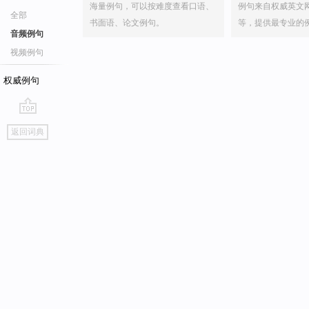
海量例句，可以按难度查看口语、
例句来自权威英文
全部
书面语、论文例句。
等，提供最专业的
音频例句
视频例句
权威例句
go
返回词典
top