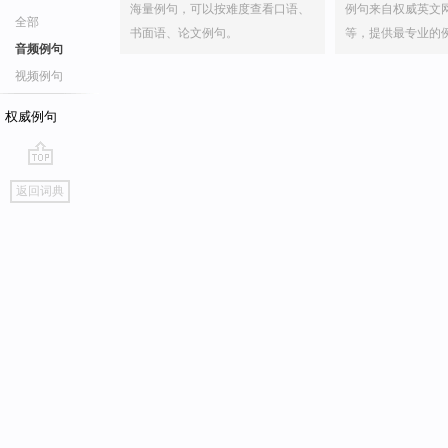
海量例句，可以按难度查看口语、
例句来自权威英文
全部
书面语、论文例句。
等，提供最专业的
音频例句
视频例句
权威例句
go
返回词典
top