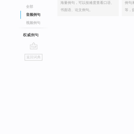
海量例句，可以按难度查看口语、
例句
全部
书面语、论文例句。
等，
音频例句
视频例句
权威例句
go
返回词典
top