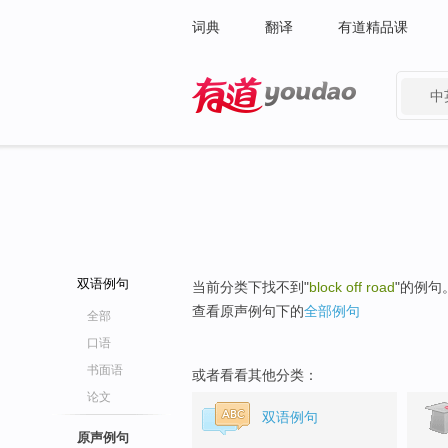
词典
翻译
有道精品课
中
有道 - 网易旗下搜索
双语例句
当前分类下找不到"
block off road
"的例句
查看原声例句下的
全部例句
全部
口语
书面语
或者看看其他分类：
论文
双语例句
原声例句