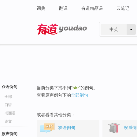
词典
翻译
有道精品课
云笔记
中英
有道 - 网易旗下搜索
双语例句
当前分类下找不到"
birr
"的例句。
查看原声例句下的
全部例句
全部
口语
书面语
或者看看其他分类：
论文
双语例句
权威例
原声例句