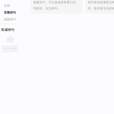
海量例句，可以按难度查看口语、
例句来自权威英文
全部
书面语、论文例句。
等，提供最专业的
音频例句
视频例句
权威例句
go
返回词典
top