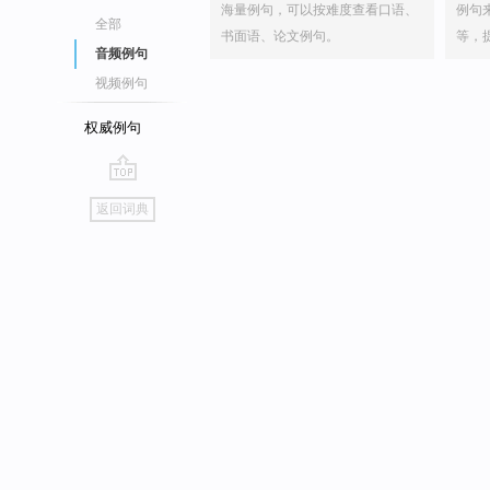
海量例句，可以按难度查看口语、
例句
全部
书面语、论文例句。
等，
音频例句
视频例句
权威例句
go
返回词典
top