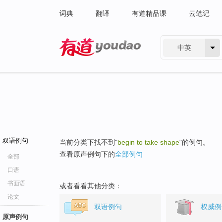
词典
翻译
有道精品课
云笔记
中英
有道 - 网易旗下搜索
双语例句
当前分类下找不到"
begin to take shape
"的例句。
查看原声例句下的
全部例句
全部
口语
书面语
或者看看其他分类：
论文
双语例句
权威例
原声例句