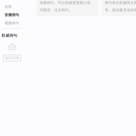
海量例句，可以按难度查看口语、
例句来自权威英文
全部
书面语、论文例句。
等，提供最专业的
音频例句
视频例句
权威例句
go
返回词典
top