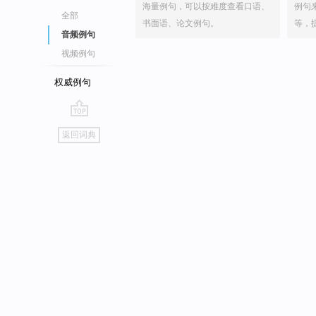
海量例句，可以按难度查看口语、
例句
全部
书面语、论文例句。
等，
音频例句
视频例句
权威例句
go
返回词典
top