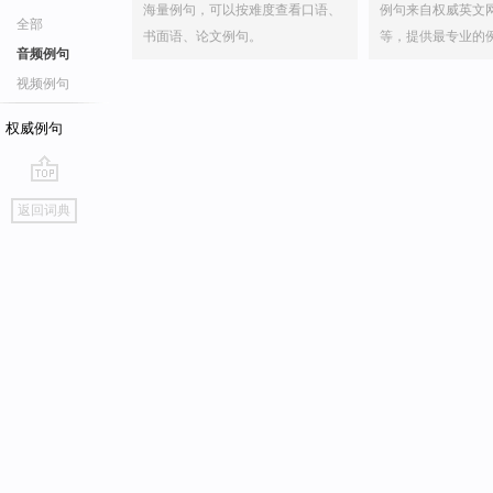
海量例句，可以按难度查看口语、
例句来自权威英文
全部
书面语、论文例句。
等，提供最专业的
音频例句
视频例句
权威例句
go
返回词典
top