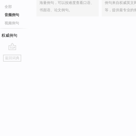
海量例句，可以按难度查看口语、
例句来自权威英文
全部
书面语、论文例句。
等，提供最专业的
音频例句
视频例句
权威例句
go
返回词典
top