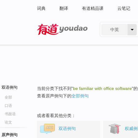
词典
翻译
有道精品课
云笔记
中英
有道 - 网易旗下搜索
双语例句
当前分类下找不到"
be familiar with office software
"
查看原声例句下的
全部例句
全部
口语
书面语
或者看看其他分类：
论文
双语例句
权威例
原声例句