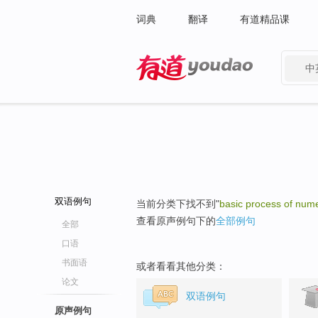
词典
翻译
有道精品课
中
有道 - 网易旗下搜索
双语例句
当前分类下找不到"
basic process of nume
查看原声例句下的
全部例句
全部
口语
书面语
或者看看其他分类：
论文
双语例句
原声例句