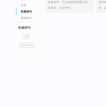
海量例句，可以按难度查看口语、
例句
全部
书面语、论文例句。
等，
音频例句
视频例句
权威例句
go
返回词典
top