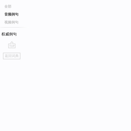
全部
音频例句
视频例句
权威例句
go
返回词典
top