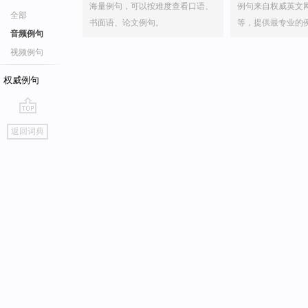
海量例句，可以按难度查看口语、
例句来自权威英文
全部
书面语、论文例句。
等，提供最专业的
音频例句
视频例句
权威例句
go
返回词典
top