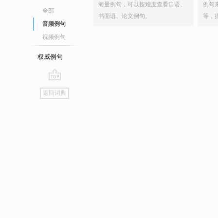
海量例句，可以按难度查看口语、
例句
全部
书面语、论文例句。
等，
音频例句
视频例句
权威例句
go
返回词典
top