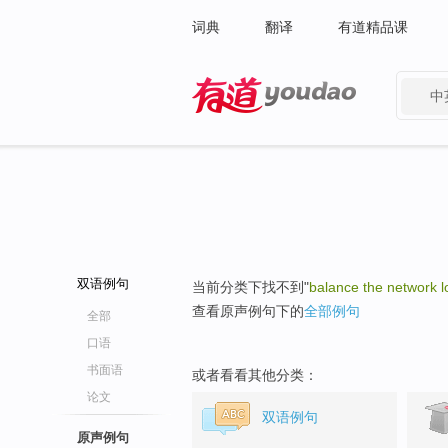
词典
翻译
有道精品课
中
有道 - 网易旗下搜索
双语例句
当前分类下找不到"
balance the network 
查看原声例句下的
全部例句
全部
口语
书面语
或者看看其他分类：
论文
双语例句
原声例句