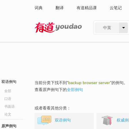
词典
翻译
有道精品课
云笔记
中英
有道 - 网易旗下搜索
双语例句
当前分类下找不到"
backup browser server
"的例句。
查看原声例句下的
全部例句
全部
口语
书面语
或者看看其他分类：
论文
双语例句
权威例
原声例句