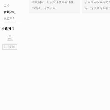
海量例句，可以按难度查看口语、
例句来自权威英文
全部
书面语、论文例句。
等，提供最专业的
音频例句
视频例句
权威例句
go
返回词典
top