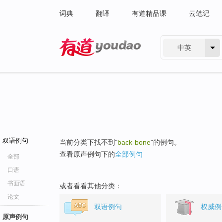
词典
翻译
有道精品课
云笔记
中英
有道 - 网易旗下搜索
双语例句
当前分类下找不到"
back-bone
"的例句。
查看原声例句下的
全部例句
全部
口语
书面语
或者看看其他分类：
论文
双语例句
权威例
原声例句