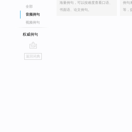
海量例句，可以按难度查看口语、
例句
全部
书面语、论文例句。
等，
音频例句
视频例句
权威例句
go
返回词典
top