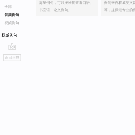
海量例句，可以按难度查看口语、
例句来自权威英文
全部
书面语、论文例句。
等，提供最专业的
音频例句
视频例句
权威例句
go
返回词典
top