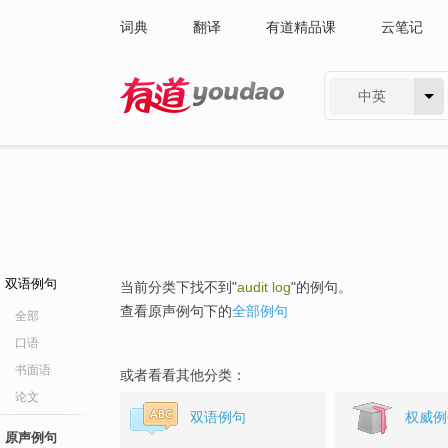
词典
翻译
有道精品课
云笔记
中英
有道 - 网易旗下搜索
双语例句
当前分类下找不到"
audit log
"的例句。
查看原声例句下的
全部例句
全部
口语
书面语
或者看看其他分类：
论文
双语例句
权威例
原声例句