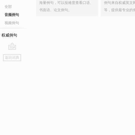
海量例句，可以按难度查看口语、
例句来自权威英文
全部
书面语、论文例句。
等，提供最专业的
音频例句
视频例句
权威例句
go
返回词典
top