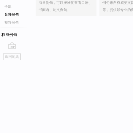
海量例句，可以按难度查看口语、
例句来自权威英文
全部
书面语、论文例句。
等，提供最专业的
音频例句
视频例句
权威例句
go
返回词典
top