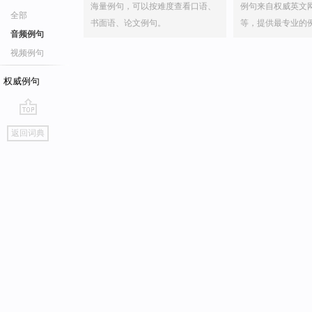
海量例句，可以按难度查看口语、
例句来自权威英文
全部
书面语、论文例句。
等，提供最专业的
音频例句
视频例句
权威例句
go
返回词典
top