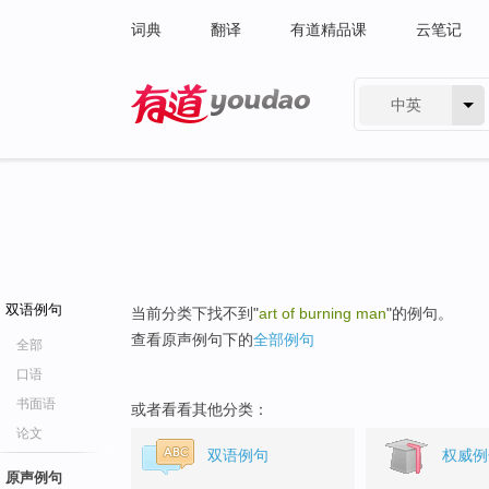
词典
翻译
有道精品课
云笔记
中英
有道 - 网易旗下搜索
双语例句
当前分类下找不到"
art of burning man
"的例句。
查看原声例句下的
全部例句
全部
口语
书面语
或者看看其他分类：
论文
双语例句
权威例
原声例句