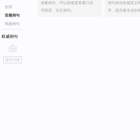
海量例句，可以按难度查看口语、
例句来自权威英文
全部
书面语、论文例句。
等，提供最专业的
音频例句
视频例句
权威例句
go
返回词典
top