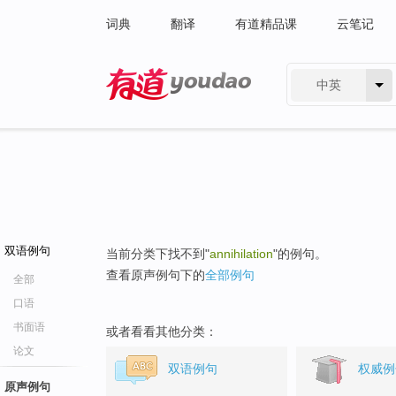
词典
翻译
有道精品课
云笔记
中英
有道 - 网易旗下搜索
双语例句
当前分类下找不到"
annihilation
"的例句。
查看原声例句下的
全部例句
全部
口语
书面语
或者看看其他分类：
论文
双语例句
权威例
原声例句