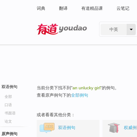
词典
翻译
有道精品课
云笔记
中英
有道 - 网易旗下搜索
双语例句
当前分类下找不到"
an unlucky girl
"的例句。
查看原声例句下的
全部例句
全部
口语
书面语
或者看看其他分类：
论文
双语例句
权威例
原声例句