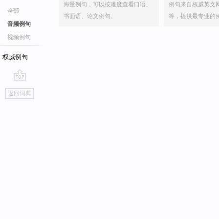
海量例句，可以按难度查看口语、
例句来自权威英文
全部
书面语、论文例句。
等，提供最专业的
音频例句
视频例句
权威例句
go
返回词典
top