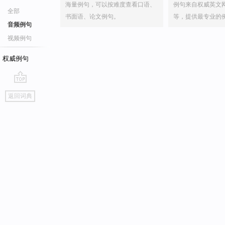
海量例句，可以按难度查看口语、
例句来自权威英文
全部
书面语、论文例句。
等，提供最专业的
音频例句
视频例句
权威例句
go
返回词典
top