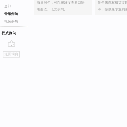
海量例句，可以按难度查看口语、
例句来自权威英文
全部
书面语、论文例句。
等，提供最专业的
音频例句
视频例句
权威例句
go
返回词典
top