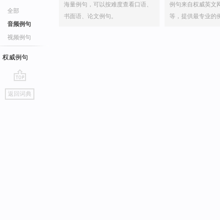
海量例句，可以按难度查看口语、
例句来自权威英文
全部
书面语、论文例句。
等，提供最专业的
音频例句
视频例句
权威例句
go
返回词典
top