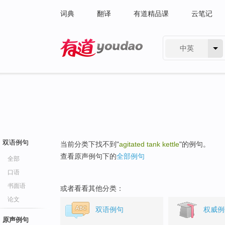
词典
翻译
有道精品课
云笔记
中英
有道 - 网易旗下搜索
双语例句
当前分类下找不到"
agitated tank kettle
"的例句。
查看原声例句下的
全部例句
全部
口语
书面语
或者看看其他分类：
论文
双语例句
权威例
原声例句