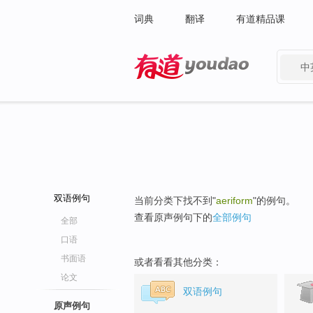
词典
翻译
有道精品课
中
有道 - 网易旗下搜索
双语例句
当前分类下找不到"
aeriform
"的例句。
查看原声例句下的
全部例句
全部
口语
书面语
或者看看其他分类：
论文
双语例句
原声例句