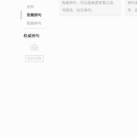
海量例句，可以按难度查看口语、
例句
全部
书面语、论文例句。
等，
音频例句
视频例句
权威例句
go
返回词典
top