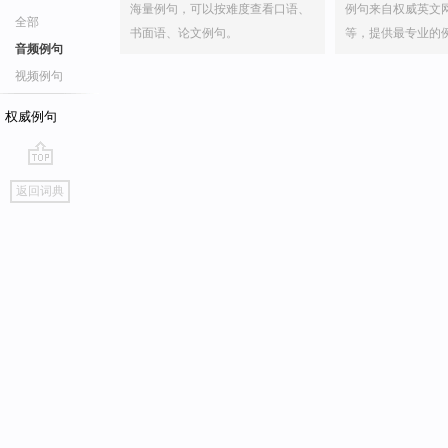
海量例句，可以按难度查看口语、
例句来自权威英文
全部
书面语、论文例句。
等，提供最专业的
音频例句
视频例句
权威例句
go
返回词典
top