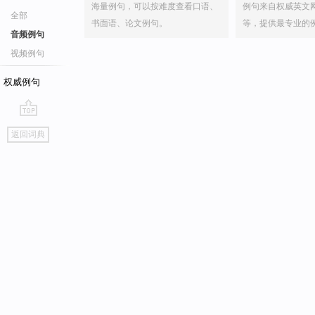
海量例句，可以按难度查看口语、
例句来自权威英文
全部
书面语、论文例句。
等，提供最专业的
音频例句
视频例句
权威例句
go
返回词典
top