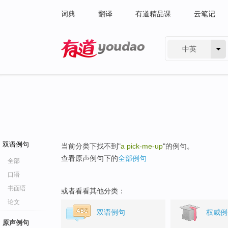
词典
翻译
有道精品课
云笔记
中英
有道 - 网易旗下搜索
双语例句
当前分类下找不到"
a pick-me-up
"的例句。
查看原声例句下的
全部例句
全部
口语
书面语
或者看看其他分类：
论文
双语例句
权威例
原声例句