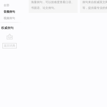
海量例句，可以按难度查看口语、
例句来自权威英文
全部
书面语、论文例句。
等，提供最专业的
音频例句
视频例句
权威例句
go
返回词典
top