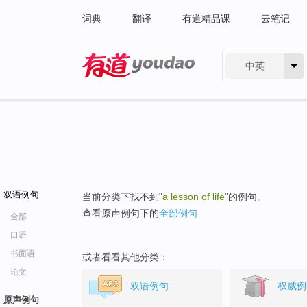
词典
翻译
有道精品课
云笔记
中英
有道 - 网易旗下搜索
双语例句
当前分类下找不到"
a lesson of life
"的例句。
查看原声例句下的
全部例句
全部
口语
书面语
或者看看其他分类：
论文
双语例句
权威例
原声例句