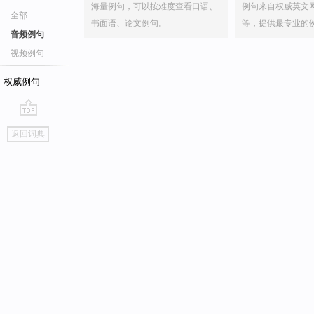
海量例句，可以按难度查看口语、
例句来自权威英文
全部
书面语、论文例句。
等，提供最专业的
音频例句
视频例句
权威例句
go
返回词典
top