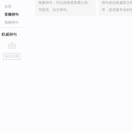
海量例句，可以按难度查看口语、
例句来自权威英文
全部
书面语、论文例句。
等，提供最专业的
音频例句
视频例句
权威例句
go
返回词典
top