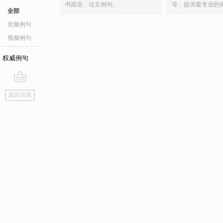
书面语、论文例句。
等，提供最专业的
全部
音频例句
视频例句
权威例句
go
返回词典
top