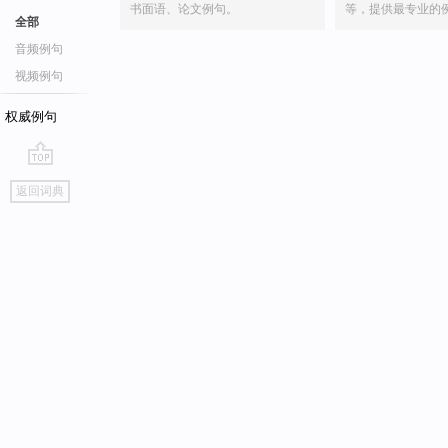
书面语、论文例句。
等，提供最专业的
全部
音频例句
视频例句
权威例句
go
返回词典
top