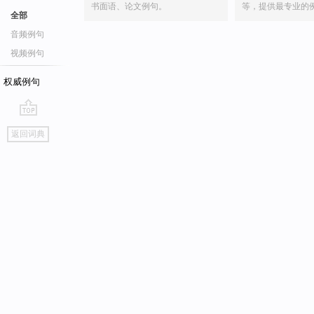
书面语、论文例句。
等，提供最专业的
全部
音频例句
视频例句
权威例句
go
返回词典
top