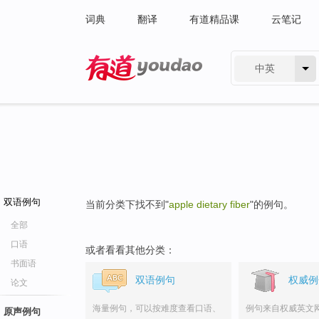
词典
翻译
有道精品课
云笔记
中英
有道 - 网易旗下搜索
双语例句
当前分类下找不到"
apple dietary fiber
"的例句。
全部
口语
或者看看其他分类：
书面语
双语例句
权威例
论文
海量例句，可以按难度查看口语、
例句来自权威英文
原声例句