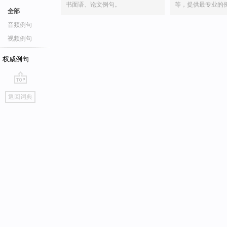
书面语、论文例句。
等，提供最专业的
全部
音频例句
视频例句
权威例句
go
返回词典
top