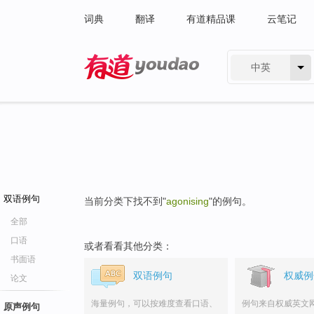
词典
翻译
有道精品课
云笔记
中英
有道 - 网易旗下搜索
双语例句
当前分类下找不到"
agonising
"的例句。
全部
口语
或者看看其他分类：
书面语
双语例句
权威例
论文
海量例句，可以按难度查看口语、
例句来自权威英文
原声例句