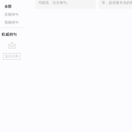
书面语、论文例句。
等，提供最专业的
全部
音频例句
视频例句
权威例句
go
返回词典
top