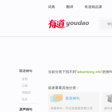
词典
翻译
有道精品课
中
有道 - 网易旗下搜索
双语例句
当前分类下找不到"
advertizing info
"的例
全部
口语
或者看看其他分类：
书面语
双语例句
论文
海量例句，可以按难度查看口语、
例句
原声例句