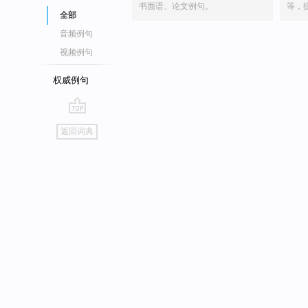
书面语、论文例句。
等，
全部
音频例句
视频例句
权威例句
go
返回词典
top