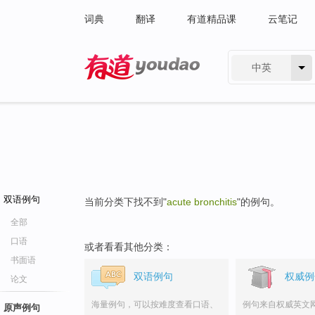
词典
翻译
有道精品课
云笔记
中英
有道 - 网易旗下搜索
双语例句
当前分类下找不到"
acute bronchitis
"的例句。
全部
口语
或者看看其他分类：
书面语
双语例句
权威例
论文
海量例句，可以按难度查看口语、
例句来自权威英文
原声例句