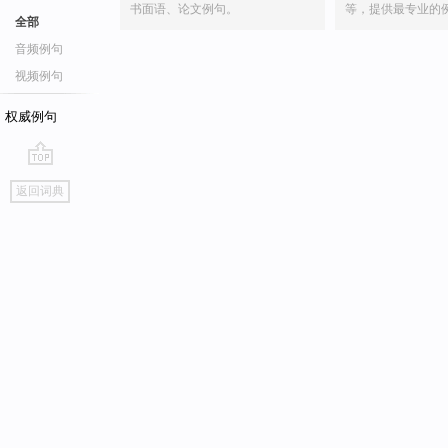
书面语、论文例句。
等，提供最专业的
全部
音频例句
视频例句
权威例句
go
返回词典
top