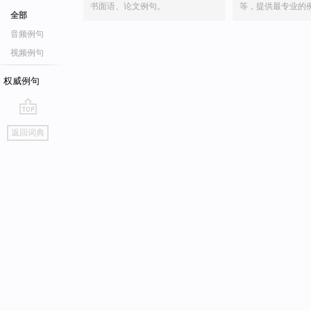
书面语、论文例句。
等，提供最专业的
全部
音频例句
视频例句
权威例句
go
返回词典
top