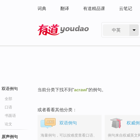
词典
翻译
有道精品课
云笔记
中英
有道 - 网易旗下搜索
双语例句
当前分类下找不到"
acrawl
"的例句。
全部
口语
或者看看其他分类：
书面语
双语例句
权威例
论文
海量例句，可以按难度查看口语、
例句来自权威英文
原声例句