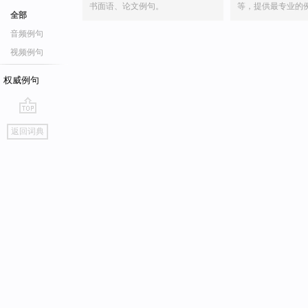
书面语、论文例句。
等，提供最专业的
全部
音频例句
视频例句
权威例句
go
返回词典
top