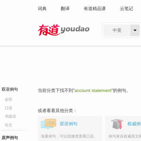
词典
翻译
有道精品课
云笔记
中英
有道 - 网易旗下搜索
双语例句
当前分类下找不到"
account statement
"的例句。
全部
口语
或者看看其他分类：
书面语
双语例句
权威例
论文
海量例句，可以按难度查看口语、
例句来自权威英文
原声例句