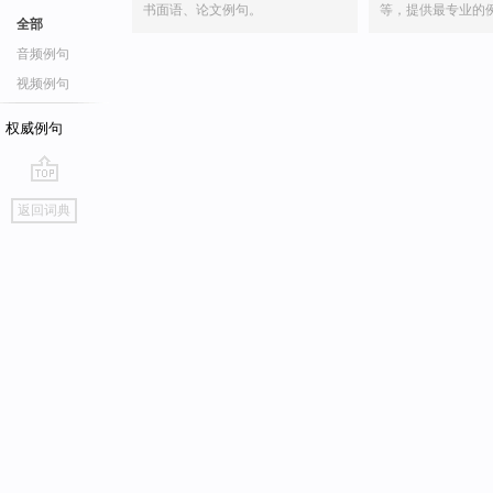
书面语、论文例句。
等，提供最专业的
全部
音频例句
视频例句
权威例句
go
返回词典
top