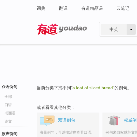
词典
翻译
有道精品课
云笔记
中英
有道 - 网易旗下搜索
双语例句
当前分类下找不到"
a loaf of sliced bread
"的例句。
全部
口语
或者看看其他分类：
书面语
双语例句
权威例
论文
海量例句，可以按难度查看口语、
例句来自权威英文
原声例句