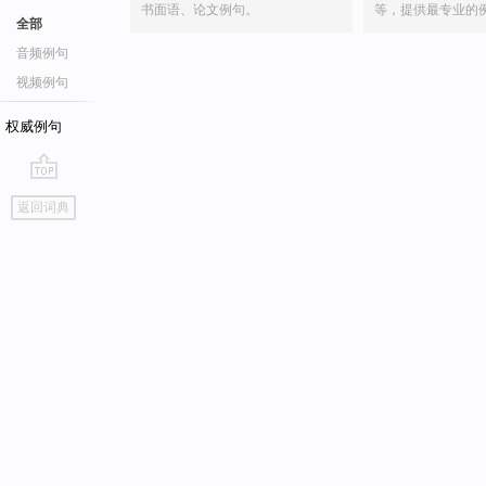
书面语、论文例句。
等，提供最专业的
全部
音频例句
视频例句
权威例句
go
返回词典
top