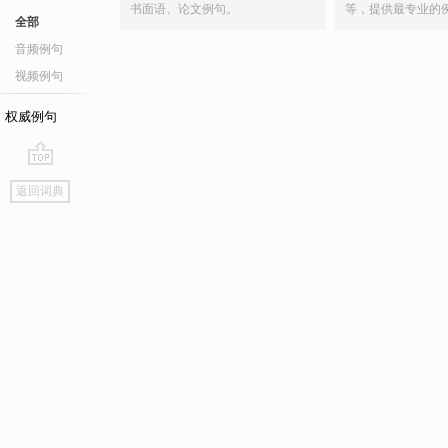
书面语、论文例句。
等，提供最专业的
全部
音频例句
视频例句
权威例句
go
返回词典
top