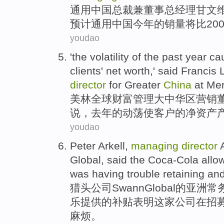
通用
中国
总裁
兼
董事
总经理
甘文
预计
通用中国
今年
的
销量
将
比
20
youdao
'
the
volatility
of
the past
year
ca
clients
'
net worth
,'
said
Francis
director
for
Greater
China
at
Mer
美林
全球
财富
管理
大中华区
营销
说
，
去年
的
动荡
使
客户
的
净资产
youdao
Peter Arkell,
managing
director
Global
,
said
the
Coca-Cola
allo
was
having trouble
retaining
an
猎头
公司Swann
Global
的
亚洲
常
乐
提供的
补贴
表明
这家
公司
在
招
麻烦。