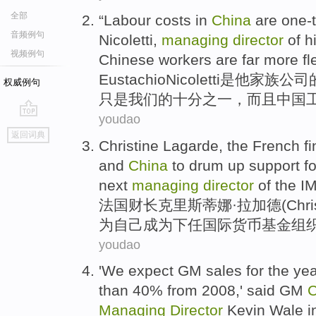
全部
“Labour costs in
China
are one-
音频例句
Nicoletti
,
managing
director
of
h
视频例句
Chinese
workers
are
far
more
fl
Eustachio
Nicoletti
是
他
家族
公司
权威例句
只是
我们
的十分之一，
而且
中国
youdao
go
返回词典
top
Christine
Lagarde
, the
French
f
and
China
to drum up support
fo
next
managing
director
of
the I
法国
财长
克里斯蒂娜
·拉加德(Chris
为
自己
成为
下任国际
货币
基金组
youdao
'
We
expect
GM
sales
for
the ye
than
40% from 2008,'
said
GM
C
Managing
Director
Kevin
Wale
i