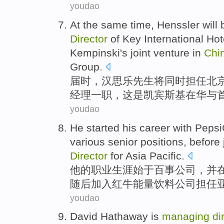
youdao
At
the
same
time, Henssler
will 
Director
of Key
International
Hot
Kempinski's
joint venture
in
Chi
Group
.
届时，汉思乐先生
将
同时
担任
北
经理一职，
这
是
凯宾斯基
在
华
与
youdao
He
started
his career
with
Pepsi
various
senior
positions
,
before 
Director
for
Asia Pacific
.
他
的
职业
生涯
始于百事
公司，
并
随后
加入
红
牛能量饮料
公司担任
youdao
David
Hathaway
is
managing
di