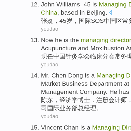
John Williams,
45
is
Managing
China
,
based in
Beijing
.
张嶷，
45岁
，
国际
SOS
中国区
常
youdao
Now he is the
managing
directo
Acupuncture and Moxibustion
A
现任
中国
针灸
学会
临床
分会
常务
youdao
Mr. Chen
Dong
is a
Managing
D
Market Business Department at
Management
Company
. He has
陈东
，
经济学
博士，注册会计师
司
国际
业务部
总经理
。
youdao
Vincent Chan is a
Managing
Dir