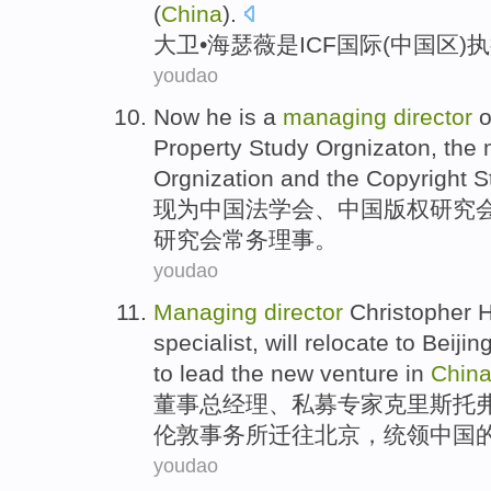
(
China
).
大卫
•
海瑟
薇
是
ICF
国际
(
中国区
)
youdao
Now he
is
a
managing
director
o
Property
Study Orgnizaton, the
Orgnization
and the
Copyright
St
现
为
中国
法学会
、
中国
版权
研究
研究会常务
理事
。
youdao
Managing
director
Christopher
H
specialist
,
will
relocate
to
Beijin
to
lead
the
new
venture
in
Chin
董事
总经理、
私募
专家
克里斯托
伦敦
事务所
迁
往
北京
，
统领
中国
youdao