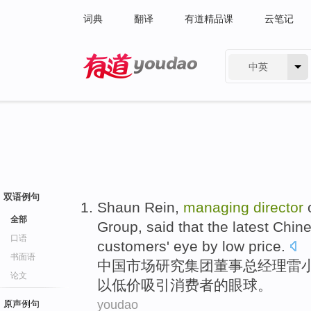
词典
翻译
有道精品课
云笔记
中英
有道 - 网易旗下搜索
双语例句
Shaun
Rein,
managing
director
全部
Group
,
said that
the latest
Chin
口语
customers'
eye
by
low price
.
书面语
中国
市场
研究
集团
董事
总经理
雷
论文
以
低价
吸引
消费者
的
眼球
。
youdao
原声例句