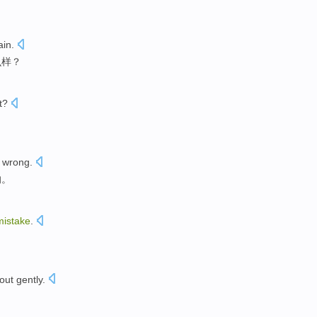
ain
.
么样？
t?
wrong
.
的。
mistake
.
 out
gently
.