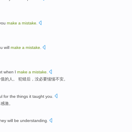
。
you
make
a
mistake
.
ou
will
make
a
mistake
.
et
when
I
make
a
mistake
.
价值的人。 犯错后，
没
必要
惴惴
不安。
ul
for
the
things it
taught
you.
存
感激
。
they
will
be
understanding
.
。