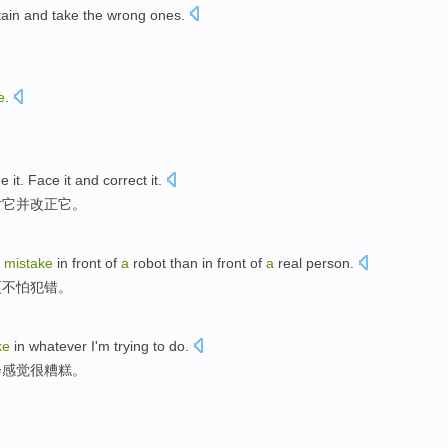
tain and
take
the
wrong
ones.
e
.
de it. Face it and correct it.
对它并改正它。
a
mistake
in front of
a
robot than in front of
a
real person.
更不怕犯错。
ke
in
whatever
I
'm
trying
to
do
.
会
感觉
很糟糕
。