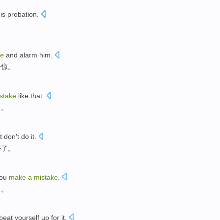
is
probation
.
ke
and alarm
him
.
一惊。
stake
like that.
了。
t
don't
do it
.
好了。
ou
make
a
mistake
.
口
。
beat
yourself
up for it.