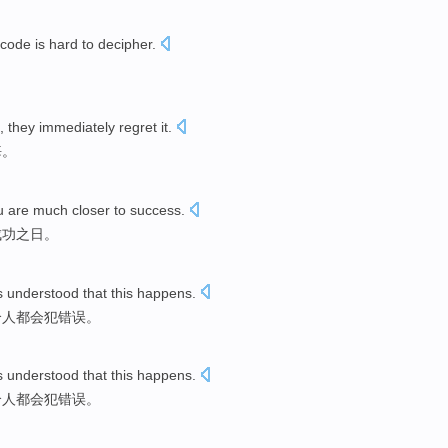
code
is hard to
decipher
.
。
, they
immediately
regret it
.
悔
。
u
are much closer
to
success
.
成功之日。
s
understood
that
this happens
.
个人都会犯错误。
s
understood
that
this happens
.
个人都会犯错误。