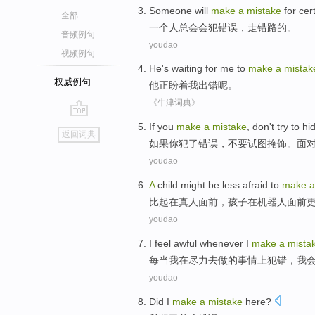
Someone
will
make
a
mistake
for cer
全部
一个人总会
会
犯错误
，
走
错
路的。
音频例句
youdao
视频例句
He's
waiting for
me
to
make
a
mistak
权威例句
他正
盼
着
我
出错
呢。
《牛津词典》
go
I
f you
make
a
mistake
, don't try to hi
返回词典
top
如
果你犯了错误，不要试图掩饰。面
youdao
A
child might be less afraid to
make
比
起在真人面前，孩子在机器人面前
youdao
I
feel
awful
whenever
I
make
a
mista
每当
我
在
尽力
去
做
的事情上
犯错
，
我
youdao
Did
I
make
a
mistake
here?