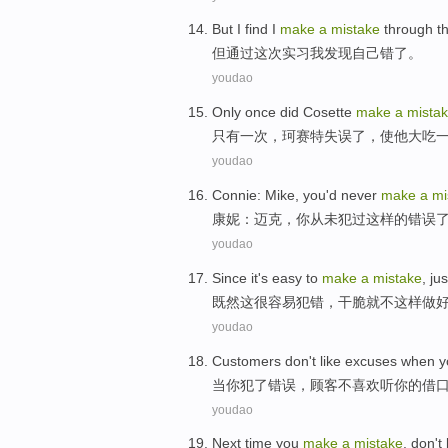
But
I
find
I
make
a
mistake
through
th
但
通过
这次
实习
我
发现
自己
错
了
。
youdao
Only
once
did
Cosette
make
a
mista
只有
一次
，
珂
赛特失误
了
，
使
他大吃
youdao
Connie
:
Mike
,
you
'd never
make
a
mi
康妮
：
迈克
，
你
从未
犯
过
这样的错误
youdao
Since
it
's easy
to
make
a
mistake
,
jus
既然
这
很
容易
犯错
，
干脆就
不
这样做
youdao
Customers
don't
like
excuses
when
y
当
你
犯
了
错误，
顾客
不
喜欢
听你的
借
youdao
Next time
you
make
a
mistake
,
don't