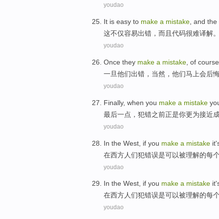
youdao
It
is easy
to
make
a
mistake
,
and
the
这
不仅
容易
出错
，
而且
代码
很难
译解
youdao
Once
they
make
a
mistake
,
of course
一旦
他们
出错
，
当然
，他们
马上
会
后
youdao
Finally
,
when you
make
a
mistake
yo
最后一点
，
犯错
之前正是
你
更为
接近
youdao
In
the West
, if you
make
a
mistake
it'
在
西方
人们犯
错误
是
可以被
理解
的
每
youdao
In
the West
, if you
make
a
mistake
it'
在
西方
人们犯
错误
是
可以被
理解
的
每
youdao