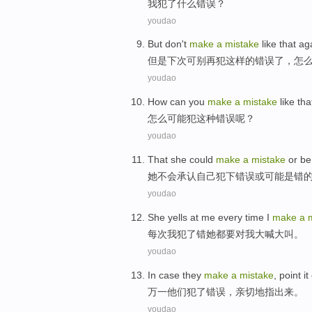
我
犯
了什么
错误
？
youdao
But
don't
make
a
mistake
like that
ag
但是
下次可
别
再
犯
这样
的
错误
了，怎
youdao
How can
you
make
a
mistake
like tha
怎么
可能犯这种错误呢？
youdao
That
she
could
make
a
mistake
or
be
她
不会
承认自己
犯下
错误
或
可能是
错
youdao
She
yells
at
me
every time
I
make
a
每次
我
犯了错
她
都要对
我
大喊
大叫。
youdao
In case
they
make
a
mistake
,
point it
万一
他们
犯
了
错误，亲切地
指出
来。
youdao