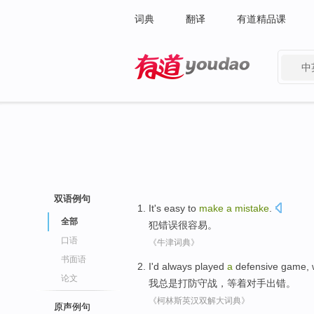
词典
翻译
有道精品课
中
有道 - 网易旗下搜索
双语例句
It's easy
to
make
a
mistake
.
全部
犯
错误
很
容易。
口语
《牛津词典》
书面语
I
'd
always
played
a
defensive
game,
论文
我
总是
打
防守战
，
等
着
对手
出错
。
《柯林斯英汉双解大词典》
原声例句