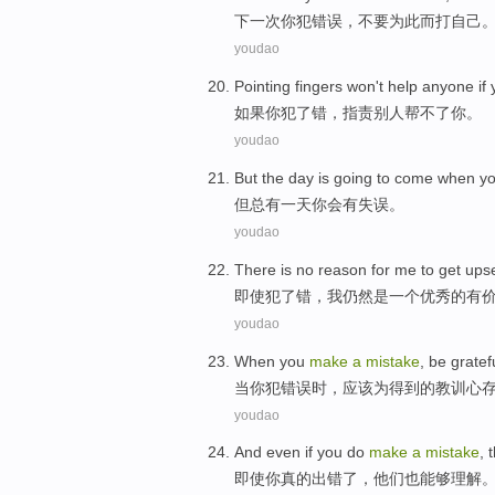
下一次
你
犯
错误，
不要
为此而打
自己
youdao
Pointing
fingers won't help anyone
if
如果
你
犯
了
错，
指责
别人
帮不了
你。
youdao
But
the day
is going to come when
y
但
总
有一天
你
会有失误。
youdao
There
is
no
reason
for me to
get ups
即使犯了
错
，
我
仍然
是
一个优秀的
有
youdao
When
you
make
a
mistake
,
be
gratef
当
你
犯
错误时，
应该
为
得到
的
教训心
youdao
And
even if
you
do
make
a
mistake
,
即使
你
真的
出错
了，
他们
也
能够理解