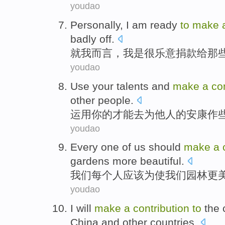
youdao
Personally
,
I
am
ready
to
make
badly
off.
就我而言
，
我
是很
乐意
捐款
给
那
youdao
Use
your
talents
and
make
a
co
other people
.
运用
你
的
才能
去为
他人
的
安康
作
youdao
Every
one
of
us
should
make
a
gardens
more
beautiful
.
我们
每个
人
应该
为
使
我们
园林
更
youdao
I will
make
a
contribution
to
the
China and other
countries
.