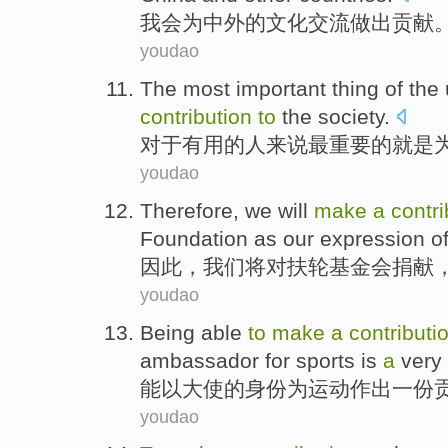
我会
为中外
的
文化
交流
做出
贡献
youdao
The most
important thing
of
the 
contribution
to
the
society
.
对于
有用
的
人
来说
最
重要
的
就是
youdao
Therefore
,
we
will
make
a
contri
Foundation
as our
expression
of
因此
，
我们
将
对
扶轮
基金会
捐献
youdao
Being able
to
make
a
contributi
ambassador
for
sports
is
a
very
能
以
大使
的身份
为
运动
作出
一
份
youdao