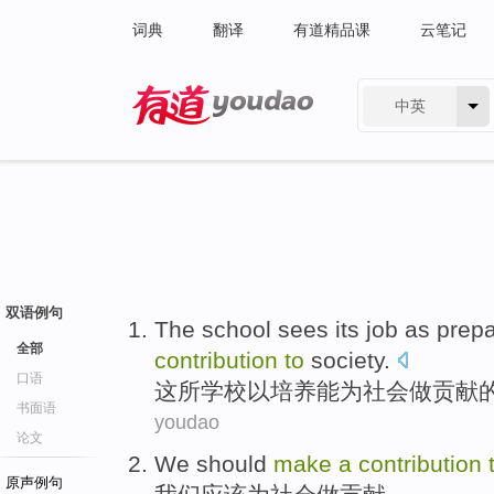
词典
翻译
有道精品课
云笔记
中英
有道 - 网易旗下搜索
双语例句
The
school
sees its job as prep
全部
contribution
to
society
.
口语
这
所学校
以培养能为
社会
做
贡献
书面语
youdao
论文
We
should
make
a
contribution
原声例句