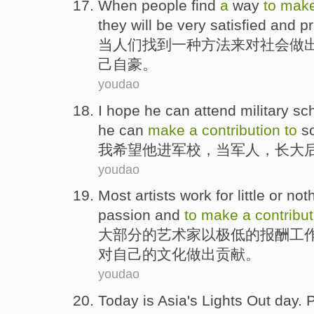
When
people
find
a
way
to
mak
they
will be
very
satisfied
and
p
当
人们
找到
一种
方法
来对
社会
做
己自豪
。
youdao
I
hope
he
can
attend
military s
he
can
make
a
contribution
to
s
我
希望
他
进军校
，
当
军人
，
长大
youdao
Most
artists
work
for little or no
passion
and
to
make
a
contribut
大部分
的
艺术家
以极低的报酬
工
对
自己
的
文化
做出
贡献
。
youdao
Today
is
Asia
's
Lights
Out day.