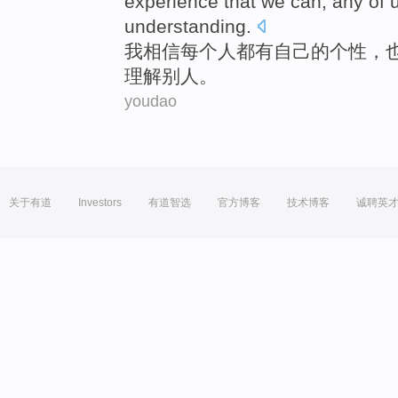
experience
that
we can
, any of 
understanding
.
我
相信
每个
人
都有自己
的
个性
，
理解别人。
youdao
关于有道
Investors
有道智选
官方博客
技术博客
诚聘英