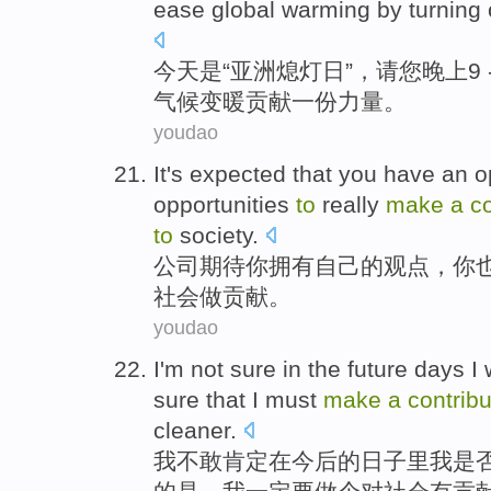
ease
global
warming
by turning 
今天
是
“
亚洲
熄灯
日”，
请
您晚上
9
气候变暖
贡献
一份力量。
youdao
It's
expected that
you
have
an
o
opportunities
to
really
make
a
co
to
society
.
公司
期待
你
拥有
自己的
观点
，你
社会
做
贡献
。
youdao
I
'm
not
sure
in
the future
days
I
sure that I
must
make
a
contribu
cleaner
.
我
不敢
肯定
在
今后
的
日子里
我
是