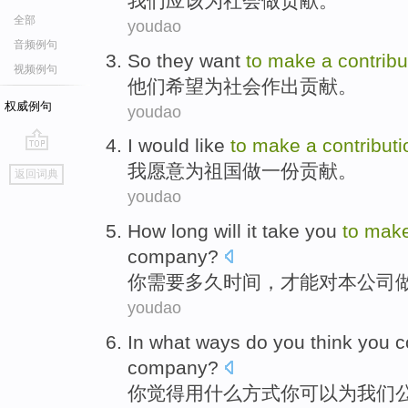
我们
应该
为
社会
做
贡献
。
全部
youdao
音频例句
So they
want
to
make
a
contrib
视频例句
他们
希望
为
社会
作出
贡献
。
权威例句
youdao
I
would like
to
make
a
contributi
go
我
愿意
为
祖国
做
一份
贡献
。
返回词典
top
youdao
How long will it take
you
to
mak
company
?
你
需要
多久时间，才能对本公司
youdao
In
what
ways
do
you
think
you
c
company
?
你
觉得
用
什么
方式
你
可以
为
我们