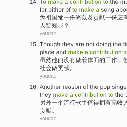
To
make
a
contribution
to
the
mo
for either of
to
make
a
song
abou
为
祖国发
一
份光以及
贡献
一份应
人皆知
呢
？
youdao
Though
they
are not
doing
the
f
place
and
make
a
contribution
t
虽然
他们
没有
做
着
体面
的
工作
，
社会做贡献
。
youdao
Another
reason
of the
pop
singe
they
make
a
contribution
to
the
另外一个
流行
歌手
值得拥有
高
收
贡献
。
youdao